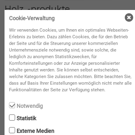
Holz, -produkte
Cookie-Verwaltung
Wilhelm EDER GmbH - Stand H3-Foyer-306
Holzfässer, Bottiche
Wir verwenden Cookies, um Ihnen ein optimales Webseiten-
Erlebnis zu bieten. Dazu zählen Cookies, die für den Betrieb
67098 Bad Dürkheim, Bruchstraße 60
der Seite und für die Steuerung unserer kommerziellen
Telefon: 0049/6322/955980
Unternehmensziele notwendig sind, sowie solche, die
Internet:
www.faessershop.de
lediglich zu anonymen Statistikzwecken, für
E-Mail:
info@wilhelm-eder.de
Komforteinstellungen oder zur Anzeige personalisierter
Inhalte genutzt werden. Sie können selbst entscheiden,
KAINDL AUSTRIA - Mag. Andreas EBNER - Stand H7-797 + H7-
welche Kategorien Sie zulassen möchten. Bitte beachten Sie,
799
dass auf Basis Ihrer Einstellungen womöglich nicht mehr alle
Werkzeuge, Messerschärfer, Holz, - produkte
Funktionalitäten der Seite zur Verfügung stehen.
9020 Klagenfurt, Aichelburg - Labiastraße 13
Notwendig
Telefon: 0664/3722204
Internet:
www.kaindl-austria.at
Statistik
E-Mail:
office@kaindl-austria.at
Externe Medien