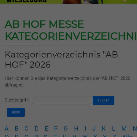
AB HOF MESSE
KATEGORIENVERZEICHNI
Kategorienverzeichnis "AB
HOF" 2026
Hier können Sie das Kategorienverzeichnis der "AB HOF" 2026
abfragen.
Suchbegriff:
suchen
reset
A
B
C
D
E
F
G
H
I
J
K
L
M
N