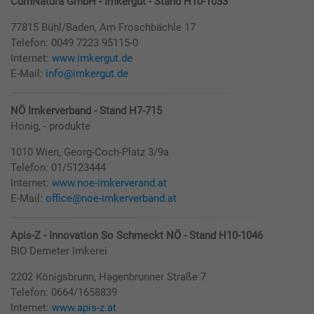
CumNatura GmbH - Imkergut - Stand H10-1033
77815 Bühl/Baden, Am Froschbächle 17
Telefon: 0049 7223 95115-0
Internet:
www.imkergut.de
E-Mail:
info@imkergut.de
NÖ Imkerverband - Stand H7-715
Honig, - produkte
1010 Wien, Georg-Coch-Platz 3/9a
Telefon: 01/5123444
Internet:
www.noe-imkerverand.at
E-Mail:
office@noe-imkerverband.at
Apis-Z - Innovation So Schmeckt NÖ - Stand H10-1046
BIO Demeter Imkerei
2202 Königsbrunn, Hagenbrunner Straße 7
Telefon: 0664/1658839
Internet:
www.apis-z.at