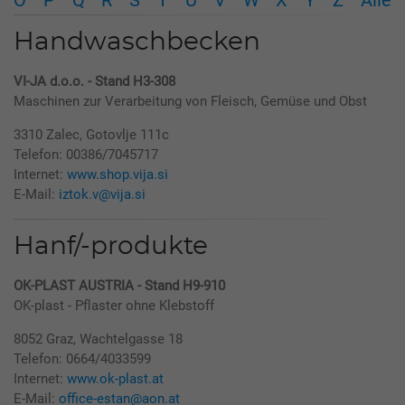
O
P
Q
R
S
T
U
V
W
X
Y
Z
Alle
Handwaschbecken
VI-JA d.o.o. - Stand H3-308
Maschinen zur Verarbeitung von Fleisch, Gemüse und Obst
3310 Zalec, Gotovlje 111c
Telefon: 00386/7045717
Internet:
www.shop.vija.si
E-Mail:
iztok.v@vija.si
Hanf/-produkte
OK-PLAST AUSTRIA - Stand H9-910
OK-plast - Pflaster ohne Klebstoff
8052 Graz, Wachtelgasse 18
Telefon: 0664/4033599
Internet:
www.ok-plast.at
E-Mail:
office-estan@aon.at