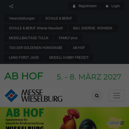
Registrieren
Login
Veranstaltungen
SCHULE & BERUF
SCHULE & BERUF Wiener Neustadt
BAU. ENERGIE. WOHNEN.
MODELLBAUTAGE TULLN
FAMILY plus
TAG DER GOLDENEN HONIGWABE
AB HOF
LAND FORST JAGD
MODELL HOBBY FREIZEIT
AB HOF
5. - 8. MÄRZ 2027