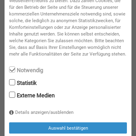
Webseiten-Erlebnis zu bieten. Dazu zählen Cookies, die
für den Betrieb der Seite und für die Steuerung unserer
kommerziellen Unternehmensziele notwendig sind, sowie
Land
solche, die lediglich zu anonymen Statistikzwecken, für
Komforteinstellungen oder zur Anzeige personalisierter
Inhalte genutzt werden. Sie können selbst entscheiden,
welche Kategorien Sie zulassen möchten. Bitte beachten
Sie, dass auf Basis Ihrer Einstellungen womöglich nicht
Besondere Wünsche
mehr alle Funktionalitäten der Seite zur Verfügung stehen.
Notwendig
Statistik
Externe Medien
Sicherheitscode
*
Details anzeigen/ausblenden
Auswahl bestätigen
DSGVO, AGB, Preise und Messeordnung
*