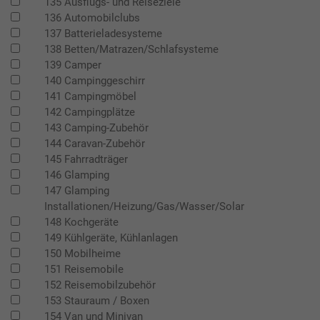
135 Ausflugs- und Reiseziele
136 Automobilclubs
137 Batterieladesysteme
138 Betten/Matrazen/Schlafsysteme
139 Camper
140 Campinggeschirr
141 Campingmöbel
142 Campingplätze
143 Camping-Zubehör
144 Caravan-Zubehör
145 Fahrradträger
146 Glamping
147 Glamping
Installationen/Heizung/Gas/Wasser/Solar
148 Kochgeräte
149 Kühlgeräte, Kühlanlagen
150 Mobilheime
151 Reisemobile
152 Reisemobilzubehör
153 Stauraum / Boxen
154 Van und Minivan