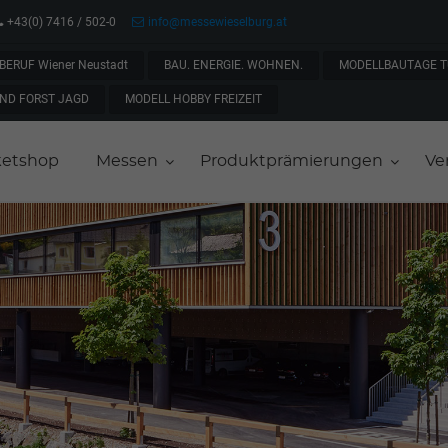
+43(0) 7416 / 502-0
info@messewieselburg.at
BERUF Wiener Neustadt
BAU. ENERGIE. WOHNEN.
MODELLBAUTAGE T
ND FORST JAGD
MODELL HOBBY FREIZEIT
ketshop
Messen
Produktprämierungen
Ve