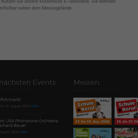
! Nutzen Sie unsere kostenlose E-Tankstelle. Sie befindet
mittelbar neben dem Messegelände.
 nächsten Events
Messen
flohmarkt
 bis 16. August 2026
mehr...
rt: USA Phonotone Orchestra
erhard Bauer
 August 2026
mehr...