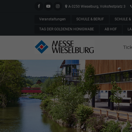
A-3250 Wieselburg, Volksfestplatz 3
Veranstaltungen
SCHULE & BERUF
SCHULE & 
TAG DER GOLDENEN HONIGWABE
AB HOF
LA
Tic