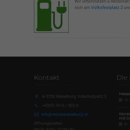
Wir unterstützen E-Mobilität
sich am
Volksfestplatz 2
un
Kontakt
Die
Messe
A-3250 Wieselburg, Volksfestplatz 3
15.
+43(0) 7416 / 502-0
info@messewieselburg.at
Konze
mit G
Öffnungszeiten:
21.
Mo-Fr: 8:00 - 12:00 Uhr