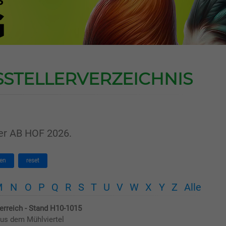
SSTELLERVERZEICHNIS
der AB HOF 2026.
en
reset
M
N
O
P
Q
R
S
T
U
V
W
X
Y
Z
Alle
terreich - Stand H10-1015
aus dem Mühlviertel