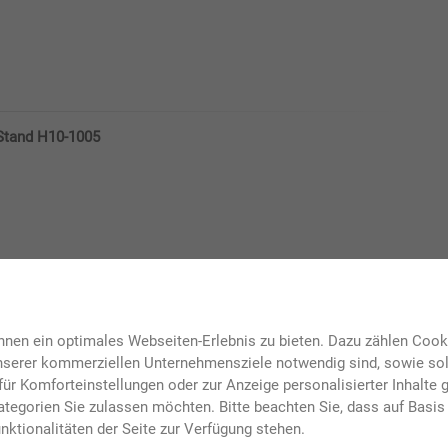
 Stand H10-1005
12
und eigenen Früchten – handwerklich produziert!
nen ein optimales Webseiten-Erlebnis zu bieten. Dazu zählen Cookie
unserer kommerziellen Unternehmensziele notwendig sind, sowie solc
ür Komforteinstellungen oder zur Anzeige personalisierter Inhalte 
tegorien Sie zulassen möchten. Bitte beachten Sie, dass auf Basis 
nktionalitäten der Seite zur Verfügung stehen.