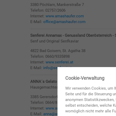
3380 Pöchlarn, Mankerstraße 7
Telefon: 02757/2606
Internet:
www.amashaufer.com
E-Mail:
office@amashaufer.com
Senferei Annamax - Genussland Oberösterreich -
Senf und Original Senfkaviar
4822 Bad Goisern, St. Agatha 38
Telefon: 0660/9335898
Internet:
www.senferei.at
E-Mail:
info@senferei.at
✖
Cookie-Verwaltung
ANNA´s Gelato - Tempelmayr GmbH - Stand H3-3
Hausgemachtes Speiseeis aus frischer Vollmilch 
Wir verwenden Cookies, um Ih
Seite und für die Steuerung 
3385 Gerersdorf, Hofing 1
anonymen Statistikzwecken, f
Telefon: 0664/88869586
selbst entscheiden, welche Ka
Internet:
www.annasgelato.at
womöglich nicht mehr alle Fu
E-Mail:
anna@annasgelato.at