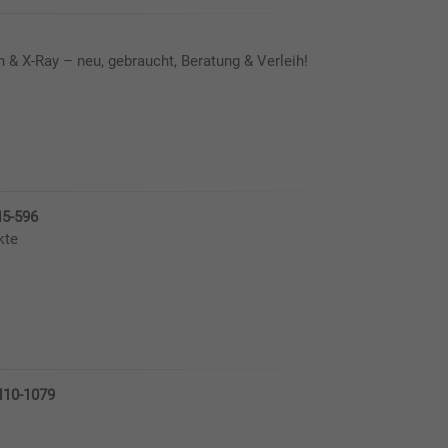
n & X-Ray – neu, gebraucht, Beratung & Verleih!
5-596
kte
H10-1079