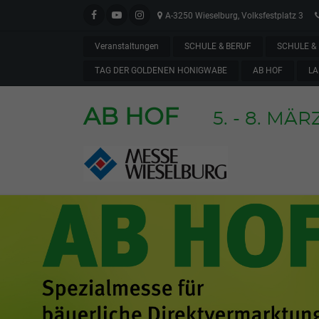
A-3250 Wieselburg, Volksfestplatz 3
Veranstaltungen
SCHULE & BERUF
SCHULE & 
TAG DER GOLDENEN HONIGWABE
AB HOF
LA
AB HOF
5. - 8. MÄR