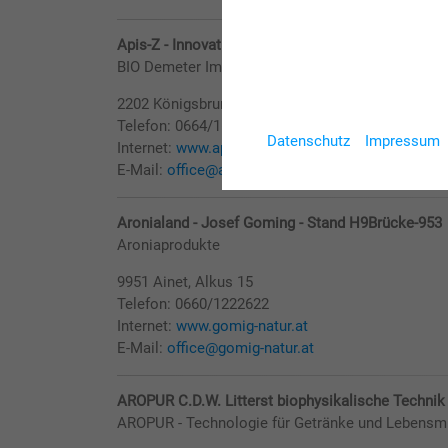
Apis-Z - Innovation So Schmeckt NÖ - Stand H10
BIO Demeter Imkerei
2202 Königsbrunn, Hagenbrunner Straße 7
Telefon: 0664/1658839
Datenschutz
Impressum
Internet:
www.apis-z.at
E-Mail:
office@apis-z.at
Aronialand - Josef Goming - Stand H9Brücke-953
Aroniaprodukte
9951 Ainet, Alkus 15
Telefon: 0660/1222622
Internet:
www.gomig-natur.at
E-Mail:
office@gomig-natur.at
AROPUR C.D.W. Litterst biophysikalische Technik
AROPUR - Technologie für Getränke und Lebensmi