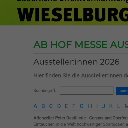
AB HOF MESSE AU
Aussteller:innen 2026
Hier finden Sie die Aussteller:innen 
Suchbegriff:
such
A
B
C
D
E
F
G
H
I
J
K
L
Affenzeller Peter Destillerie - Genussland Oberös
Eintauchen in die Welt hochwertiger Spirituosen 