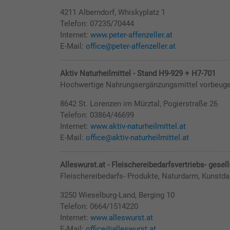
4211 Alberndorf, Whiskyplatz 1
Telefon: 07235/70444
Internet:
www.peter-affenzeller.at
E-Mail:
office@peter-affenzeller.at
Aktiv Naturheilmittel - Stand H9-929 + H7-701
Hochwertige Nahrungsergänzungsmittel vorbeuge
8642 St. Lorenzen im Mürztal, Pogierstraße 26
Telefon: 03864/46699
Internet:
www.aktiv-naturheilmittel.at
E-Mail:
office@aktiv-naturheilmittel.at
Alleswurst.at - Fleischereibedarfsvertriebs- gesel
Fleischereibedarfs- Produkte, Naturdarm, Kunstd
3250 Wieselburg-Land, Berging 10
Telefon: 0664/1514220
Internet:
www.alleswurst.at
E-Mail:
office@alleswurst.at