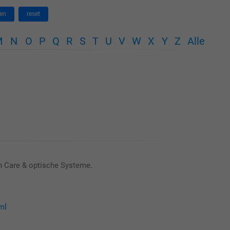
en
reset
M
N
O
P
Q
R
S
T
U
V
W
X
Y
Z
Alle
n Care & optische Systeme.
ml