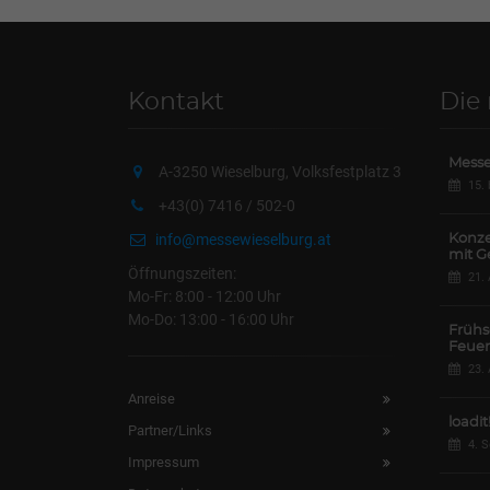
Kontakt
Die
Messe
A-3250 Wieselburg, Volksfestplatz 3
15.
+43(0) 7416 / 502-0
info@messewieselburg.at
Konze
mit G
Öffnungszeiten:
21.
Mo-Fr: 8:00 - 12:00 Uhr
Mo-Do: 13:00 - 16:00 Uhr
Frühs
Feuer
23.
Anreise
loadit
Partner/Links
4. 
Impressum