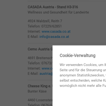
CASADA Austria - Stand H3-316
Wellness und Gesundheit für Landwirte
4924 Waldzell, Reith 7
Telefon: 07229/62851
Internet:
www.casada.co.at
E-Mail:
info@casada.co.at
Cemo Austria GmbH - Stand Fgl.4-451
✖
Cookie-Verwaltung
4691 Breitenschützing, Breitenschützing 85
Telefon: 07673/7340 20001
Wir verwenden Cookies, um Ih
Internet:
www.cemo-group.at
Seite und für die Steuerung 
E-Mail:
austria@cemo-group.com
anonymen Statistikzwecken, f
selbst entscheiden, welche Ka
womöglich nicht mehr alle Fu
Cheese King e. U. - Stand H3-319
Bunter Käse
4460 Losenstein, Steinbauerweg 15
Telefon: 0676/6525253