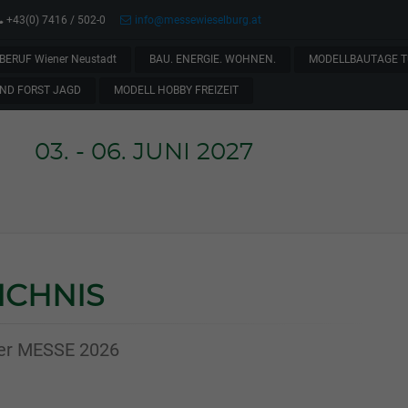
+43(0) 7416 / 502-0
info@messewieselburg.at
BERUF Wiener Neustadt
BAU. ENERGIE. WOHNEN.
MODELLBAUTAGE T
ND FORST JAGD
MODELL HOBBY FREIZEIT
03. - 06. JUNI 2027
ICHNIS
 der MESSE 2026