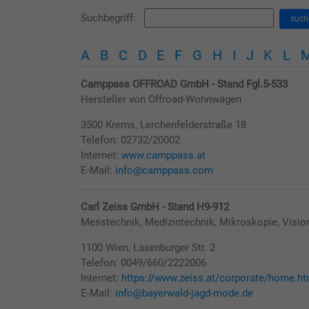
Suchbegriff:
such
A
B
C
D
E
F
G
H
I
J
K
L
Camppass OFFROAD GmbH - Stand Fgl.5-533
Hersteller von Offroad-Wohnwägen
3500 Krems, Lerchenfelderstraße 18
Telefon: 02732/20002
Internet:
www.camppass.at
E-Mail:
info@camppass.com
Carl Zeiss GmbH - Stand H9-912
Messtechnik, Medizintechnik, Mikroskopie, Visio
1100 Wien, Laxenburger Str. 2
Telefon: 0049/660/2222006
Internet:
https://www.zeiss.at/corporate/home.ht
E-Mail:
info@bayerwald-jagd-mode.de