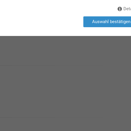
Det
orf - Stand Fgl.2-208
Auswahl bestätigen