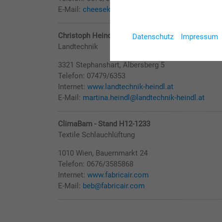
E-Mail:
cheeseking989@gmail.com
Christoph Heindl Landtechnik GmbH - Mostvierteld
Datenschutz
Impressum
Landtechnik
3321 Stephanshart, Albersberg 5
Telefon: 07479/6353
Internet:
www.landtechnik-heindl.at
E-Mail:
martina.heindl@landtechnik-heindl.at
ClimaBarn - Stand H12-1233
Textile Schlauchlüftung
1010 Wien, Bauernmarkt 24
Telefon: 0676/3585868
Internet:
www.fabricair.com
E-Mail:
beb@fabricair.com