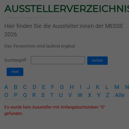
AUSSTELLERVERZEICHNI
Hier finden Sie die Aussteller:innen der MESSE
2026
Das Verzeichnis wird laufend ergänzt
Suchbegriff:
suchen
reset
A
B
C
D
E
F
G
H
I
J
K
L
M
N
O
P
Q
R
S
T
U
V
W
X
Y
Z
Alle
Es wurde kein Aussteller mit Anfangsbuchstaben "X"
gefunden.