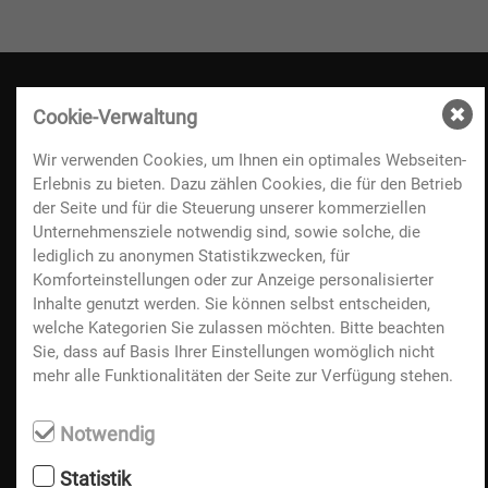
Cookie-Verwaltung
Kontakt
Wir verwenden Cookies, um Ihnen ein optimales Webseiten-
Erlebnis zu bieten. Dazu zählen Cookies, die für den Betrieb
A-3250 Wieselburg, Volksfestplatz 3
der Seite und für die Steuerung unserer kommerziellen
+43(0) 7416 / 502-0
Unternehmensziele notwendig sind, sowie solche, die
lediglich zu anonymen Statistikzwecken, für
info@messewieselburg.at
Komforteinstellungen oder zur Anzeige personalisierter
Öffnungszeiten:
Inhalte genutzt werden. Sie können selbst entscheiden,
Mo-Fr: 8:00 - 12:00 Uhr
welche Kategorien Sie zulassen möchten. Bitte beachten
Mo-Do: 13:00 - 16:00 Uhr
Sie, dass auf Basis Ihrer Einstellungen womöglich nicht
mehr alle Funktionalitäten der Seite zur Verfügung stehen.
Anreise
Notwendig
Partner/Links
Statistik
Impressum