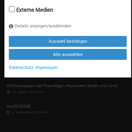
Datenschutz
Externe Medien
Messeordnung / AGB
Details anzeigen/ausblenden
Die nächsten Events
Auswahl bestätigen
Messeflohmarkt
15. bis 16. August 2026
mehr...
Alle auswählen
Konzert: USA Phonotone Orchestra mit Gerhard Bauer
Datenschutz
Impressum
21. August 2026
mehr...
Frühschoppen der Freiwilligen Feuerwehr Stadt und Land
23. August 2026
mehr...
loadit! [2026]
4. September 2026
mehr...