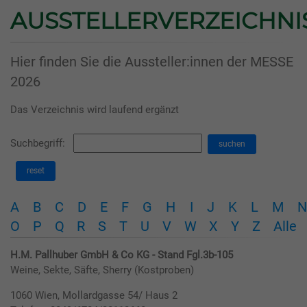
AUSSTELLERVERZEICHNI
Hier finden Sie die Aussteller:innen der MESSE
2026
Das Verzeichnis wird laufend ergänzt
Suchbegriff:
suchen
reset
A
B
C
D
E
F
G
H
I
J
K
L
M
N
O
P
Q
R
S
T
U
V
W
X
Y
Z
Alle
H.M. Pallhuber GmbH & Co KG - Stand Fgl.3b-105
Weine, Sekte, Säfte, Sherry (Kostproben)
1060 Wien, Mollardgasse 54/ Haus 2