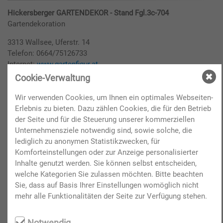
Hickersberger GARTENDEKOR - Stand Fgl.3c-704
Gartendekoration
3313 Wallsee, Uferstr. 14
Telefon: 0664/75126733
Internet:
www.gartenfigur.at
E-Mail:
office@hickersberger.at
Cookie-Verwaltung
Wir verwenden Cookies, um Ihnen ein optimales Webseiten-
HM Markier- und Bodentechnik e.U. - Stand H9-911
Erlebnis zu bieten. Dazu zählen Cookies, die für den Betrieb
Beschriftungen
der Seite und für die Steuerung unserer kommerziellen
Unternehmensziele notwendig sind, sowie solche, die
3180 Lilienfeld, Mariazeller Straße 3b
lediglich zu anonymen Statistikzwecken, für
Telefon: 02762/52620
Komforteinstellungen oder zur Anzeige personalisierter
Internet:
www.hickelsberger.at
Inhalte genutzt werden. Sie können selbst entscheiden,
E-Mail:
office@hickelsberger.at
welche Kategorien Sie zulassen möchten. Bitte beachten
Sie, dass auf Basis Ihrer Einstellungen womöglich nicht
Hoamatkult die Kultmarke aus Österreich - Stand Fgl.4-440
mehr alle Funktionalitäten der Seite zur Verfügung stehen.
Kult Fashion GmbH
Textilien,Strickfleecejacken,T-Shirts,Caps, Accecoires
Notwendig