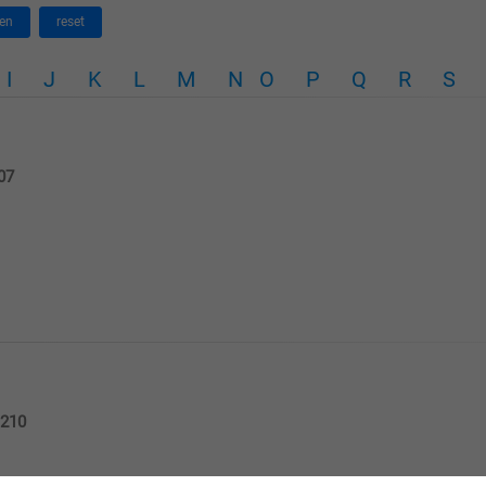
en
reset
I
J
K
L
M
N
O
P
Q
R
S
07
1210