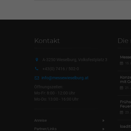
Kontakt
Die
Messe
A-3250 Wieselburg, Volksfestplatz 3
15.
+43(0) 7416 / 502-0
info@messewieselburg.at
Konze
mit G
Öffnungszeiten:
21.
Mo-Fr: 8:00 - 12:00 Uhr
Mo-Do: 13:00 - 16:00 Uhr
Frühs
Feuer
23.
Anreise
loadit
Partner/Links