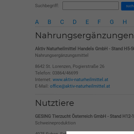
Suchbegriff:
such
A
B
C
D
E
F
G
H
Nahrungsergänzungen
Aktiv Naturheilmittel Handels GmbH - Stand H5-5
Nahrungsergänzungsmittel
8642 St. Lorenzen, Pogierstraße 26
Telefon: 03864/46699
Internet:
www.aktiv-naturheilmittel.at
E-Mail:
office@aktiv-naturheilmittel.at
Nutztiere
GESING Tierzucht Österreich GmbH - Stand H12-
Schweineproduktion