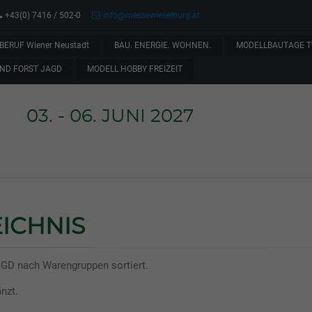
+43(0) 7416 / 502-0
info@messewieselburg.at
BERUF Wiener Neustadt
BAU. ENERGIE. WOHNEN.
MODELLBAUTAGE T
ND FORST JAGD
MODELL HOBBY FREIZEIT
03. - 06. JUNI 2027
ICHNIS
AGD nach Warengruppen sortiert.
nzt.