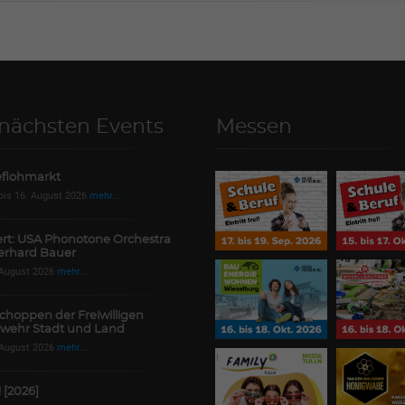
 nächsten Events
Messen
flohmarkt
 bis 16. August 2026
mehr...
rt: USA Phonotone Orchestra
erhard Bauer
 August 2026
mehr...
choppen der Freiwilligen
wehr Stadt und Land
 August 2026
mehr...
! [2026]