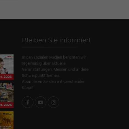
Bleiben Sie informiert
In den sozialen Medien berichten wir
regelmäßig über aktuelle
Veranstaltungen, Messen und andere
Schwerpunktthemen.
Abonnieren Sie den entsprechenden
Kanal!