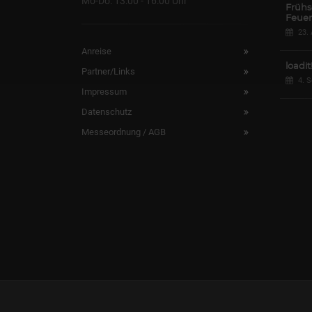
Mo-Do: 13:00 - 16:00 Uhr
Frühs
Feuer
23.
Anreise
loadit
Partner/Links
4. 
Impressum
Datenschutz
Messeordnung / AGB