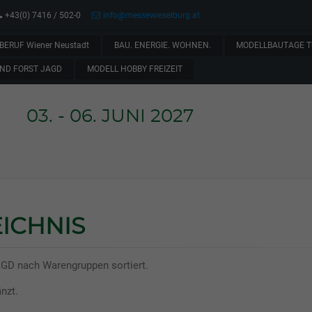
+43(0) 7416 / 502-0
info@messewieselburg.at
BERUF Wiener Neustadt
BAU. ENERGIE. WOHNEN.
MODELLBAUTAGE T
ND FORST JAGD
MODELL HOBBY FREIZEIT
03. - 06. JUNI 2027
ICHNIS
AGD nach Warengruppen sortiert.
nzt.