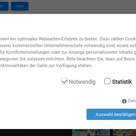
en
reset
I
J
K
L
M
N
O
P
Q
R
S
en "Y" gefunden.
nen ein optimales Webseiten-Erlebnis zu bieten. Dazu zählen Cookie
unserer kommerziellen Unternehmensziele notwendig sind, sowie solc
ür Komforteinstellungen oder zur Anzeige personalisierter Inhalte 
tegorien Sie zulassen möchten. Bitte beachten Sie, dass auf Basis 
nktionalitäten der Seite zur Verfügung stehen.
 nächsten Events
Messen
Notwendig
Statistik
flohmarkt
 bis 16. August 2026
mehr...
Det
Auswahl bestätigen
rt: USA Phonotone Orchestra
erhard Bauer
 August 2026
mehr...