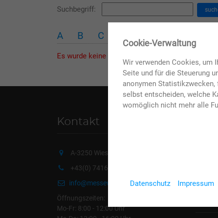
Suchbegriff:
such
A
B
C
D
E
F
G
H
✖
Cookie-Verwaltung
Es wurde keine Warengruppe mit Anfangsbuchstab
Wir verwenden Cookies, um Ih
Seite und für die Steuerung 
anonymen Statistikzwecken, f
selbst entscheiden, welche Ka
womöglich nicht mehr alle Fu
Kontakt
Die
Messe
A-3250 Wieselburg, Volksfestplatz 3
15.
+43(0) 7416 / 502-0
Datenschutz
Impressum
info@messewieselburg.at
Konze
mit G
Öffnungszeiten:
21.
Mo-Fr: 8:00 - 12:00 Uhr