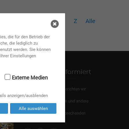
T
U
V
W
X
Y
Z
Alle
s, die für den Betrieb der
he, die lediglich zu
genutzt werden. Sie können
Ihrer Einstellungen
Bleiben Sie informiert
Externe Medien
In den sozialen Medien berichten wir
regelmäßig über aktuelle
ails anzeigen/ausblenden
Veranstaltungen, Messen und andere
Schwerpunktthemen.
Alle auswählen
Abonnieren Sie den entsprechenden
Kanal!