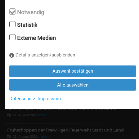
Notwendig
Anreise
Statistik
Partner/Links
Externe Medien
Impressum
Datenschutz
Details anzeigen/ausblenden
Messeordnung / AGB
Die nächsten Events
Auswahl bestätigen
Alle auswählen
Messeflohmarkt
15. bis 16. August 2026
mehr...
Datenschutz
Impressum
Konzert: USA Phonotone Orchestra mit Gerhard Bauer
21. August 2026
mehr...
Frühschoppen der Freiwilligen Feuerwehr Stadt und Land
23. August 2026
mehr...