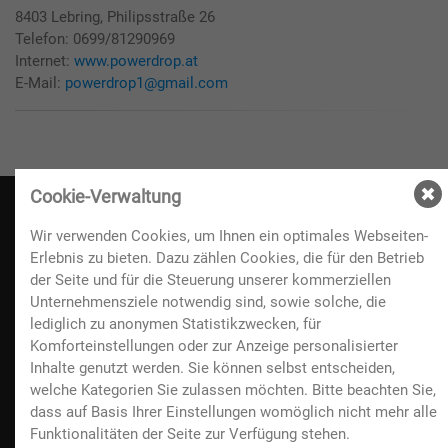
8403 Lebring, Philipsstraße 26
Telefon: 0699/81290969
Internet:
www.powerdrop.at
E-Mail:
powerdrop1@gmail.com
Cookie-Verwaltung
Wir verwenden Cookies, um Ihnen ein optimales Webseiten-
Kontakt
Erlebnis zu bieten. Dazu zählen Cookies, die für den Betrieb
der Seite und für die Steuerung unserer kommerziellen
Unternehmensziele notwendig sind, sowie solche, die
A-3250 Wieselburg, Volksfestplatz 3
lediglich zu anonymen Statistikzwecken, für
+43(0) 7416 / 502-0
Komforteinstellungen oder zur Anzeige personalisierter
info@messewieselburg.at
Inhalte genutzt werden. Sie können selbst entscheiden,
welche Kategorien Sie zulassen möchten. Bitte beachten Sie,
Öffnungszeiten:
dass auf Basis Ihrer Einstellungen womöglich nicht mehr alle
Mo-Fr: 8:00 - 12:00 Uhr
Funktionalitäten der Seite zur Verfügung stehen.
Mo-Do: 13:00 - 16:00 Uhr