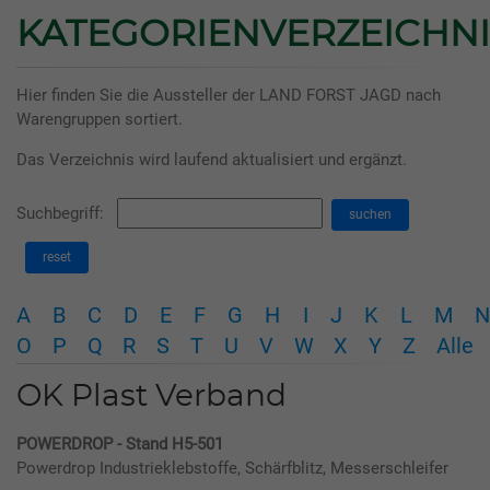
KATEGORIENVERZEICHNI
Hier finden Sie die Aussteller der LAND FORST JAGD nach
Warengruppen sortiert.
Das Verzeichnis wird laufend aktualisiert und ergänzt.
Suchbegriff:
suchen
reset
A
B
C
D
E
F
G
H
I
J
K
L
M
N
O
P
Q
R
S
T
U
V
W
X
Y
Z
Alle
OK Plast Verband
POWERDROP - Stand H5-501
Powerdrop Industrieklebstoffe, Schärfblitz, Messerschleifer