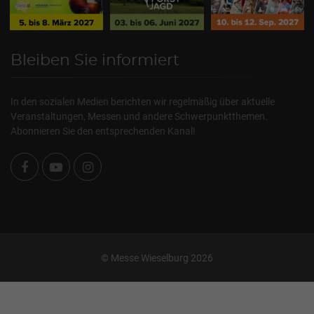
Bleiben Sie informiert
In den sozialen Medien berichten wir regelmäßig über aktuelle
Veranstaltungen, Messen und andere Schwerpunktthemen.
Abonnieren Sie den entsprechenden Kanal!
© Messe Wieselburg 2026