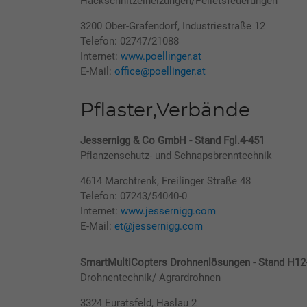
Hackschnitzelheizungen/Pelletsfeuerungen
3200 Ober-Grafendorf, Industriestraße 12
Telefon: 02747/21088
Internet:
www.poellinger.at
E-Mail:
office@poellinger.at
Pflaster,Verbände
Jessernigg & Co GmbH - Stand Fgl.4-451
Pflanzenschutz- und Schnapsbrenntechnik
4614 Marchtrenk, Freilinger Straße 48
Telefon: 07243/54040-0
Internet:
www.jessernigg.com
E-Mail:
et@jessernigg.com
SmartMultiCopters Drohnenlösungen - Stand H12
Drohnentechnik/ Agrardrohnen
3324 Euratsfeld, Haslau 2