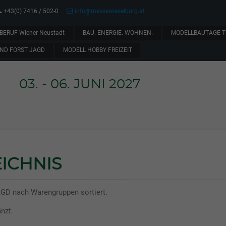
+43(0) 7416 / 502-0
info@messewieselburg.at
BERUF Wiener Neustadt
BAU. ENERGIE. WOHNEN.
MODELLBAUTAGE T
ND FORST JAGD
MODELL HOBBY FREIZEIT
03. - 06. JUNI 2027
ICHNIS
AGD nach Warengruppen sortiert.
nzt.