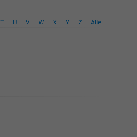
T
U
V
W
X
Y
Z
Alle