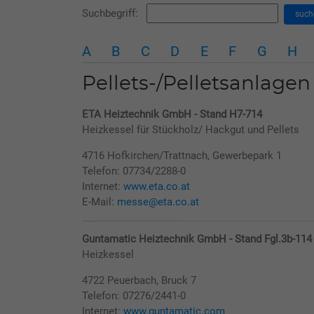
Suchbegriff:
such
A
B
C
D
E
F
G
H
Pellets-/Pelletsanlagen
ETA Heiztechnik GmbH - Stand H7-714
Heizkessel für Stückholz/ Hackgut und Pellets
4716 Hofkirchen/Trattnach, Gewerbepark 1
Telefon: 07734/2288-0
Internet:
www.eta.co.at
E-Mail:
messe@eta.co.at
Guntamatic Heiztechnik GmbH - Stand Fgl.3b-114
Heizkessel
4722 Peuerbach, Bruck 7
Telefon: 07276/2441-0
Internet:
www.guntamatic.com