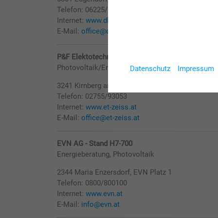
Telefon: 06225/29813
Internet:
www.dkw.energy
E-Mail:
office@dkw.gmbh
P&F Elektotechnik Zeiss GmbH - Stand H7-705
Photovoltaik/Energiespeichersysteme/Notstrom
Datenschutz
Impressum
3241 Kirnberg an der Mank, Gewerbeplatz 1
Telefon: 02755/93053
Internet:
www.et-zeiss.at
E-Mail:
office@et-zeiss.at
EVN AG - Stand H7-700
Energieberatung, Photovoltaik
2344 Maria Enzersdorf, EVN Platz 1
Telefon: 0800/800100
Internet:
www.evn.at
E-Mail:
info@evn.at