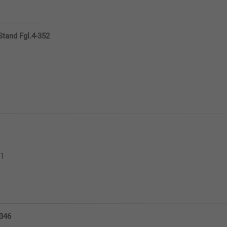
tand Fgl.4-352
 1
346