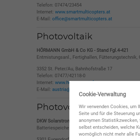
Telefon: 07474/23454
Internet:
www.smartmulticopters.at
E-Mail:
office@smartmulticopters.at
Photovoltaik
HÖRMANN GmbH & Co KG - Stand Fgl.4-421
Entmistungsanl., Fertighallen, Fütterungstechnik, 
3352 St. Peter/Au, Bahnhofstraße 17
Telefon: 07477/42118-0
Internet:
www.hoermann-info.com
E-Mail:
austria@hoermann-info.com
✖
Cookie-Verwaltung
Photovoltaik Großanla
Wir verwenden Cookies, um Ih
Seite und für die Steuerung 
anonymen Statistikzwecken, f
DKW Solarstrom GmbH - Stand Fgl.3c-702
selbst entscheiden, welche Ka
Batteriespeicher, PV Anlagen, PV Reinigung
womöglich nicht mehr alle Fu
5301 Eugendorf, Moosstr. 33