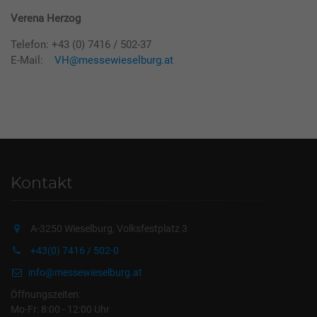
Verena Herzog
Telefon: +43 (0) 7416 / 502-37
E-Mail:
VH@messewieselburg.at
Kontakt
A-3250 Wieselburg, Volksfestplatz 3
+43(0) 7416 / 502-0
info@messewieselburg.at
Öffnungszeiten:
Mo-Fr: 8:00 - 12:00 Uhr