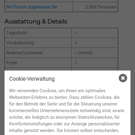
NV-Forum zugelassen für
2.500 Personen
Ausstattung & Details
Tageslicht
√
Verdunkelung
√
Beamer/Leinwand
√ (mobil)
Foyer
√
WLAN
√
Cookie-Verwaltung
Wir verwenden Cookies, um Ihnen ein optimales
Infrastruktur
Webseiten-Erlebnis zu bieten. Dazu zählen Cookies, die
Elternraum/Wickelzimmer
√
für den Betrieb der Seite und für die Steuerung unserer
kommerziellen Unternehmensziele notwendig sind, sowie
WC-Anlagen
barrierefrei
solche, die lediglich zu anonymen Statistikzwecken, für
Foyer
400 m²
Komforteinstellungen oder zur Anzeige personalisierter
Inhalte genutzt werden. Sie können selbst entscheiden,
Seminarräume
300 m² - drittelbar