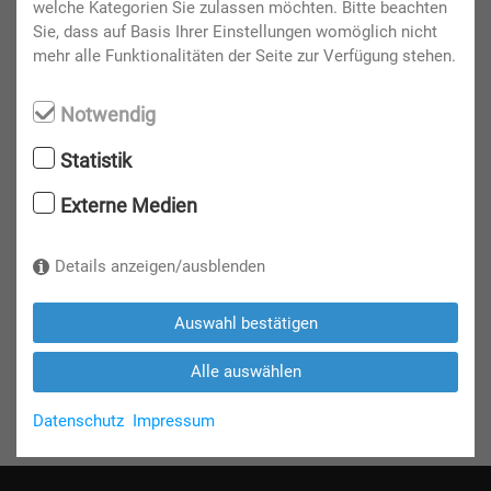
welche Kategorien Sie zulassen möchten. Bitte beachten
netto Fläche
1. 600 m²
Sie, dass auf Basis Ihrer Einstellungen womöglich nicht
mehr alle Funktionalitäten der Seite zur Verfügung stehen.
Notwendig
Zurück zur Hallenübersicht
Statistik
Externe Medien
FAQ's
Details anzeigen/ausblenden
Informationen zu Preisen, Parkplätzen, Catering und weiteren
Auswahl bestätigen
Serviceleistungen finden Sie hier!
Alle auswählen
Datenschutz
Impressum