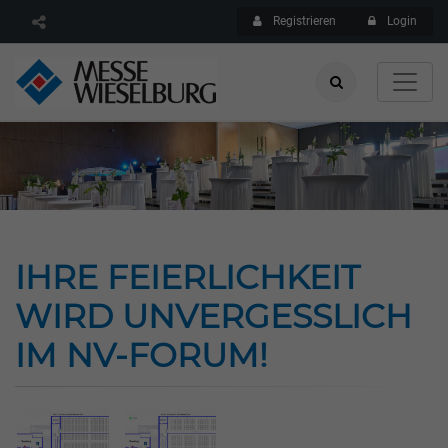
Registrieren
Login
IHRE FEIERLICHKEIT
WIRD UNVERGESSLICH
IM NV-FORUM!